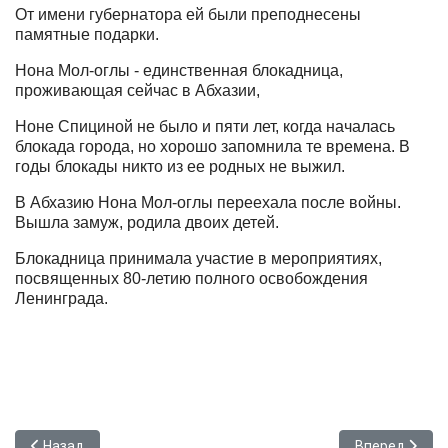
От имени губернатора ей были преподнесены
памятные подарки.
Нона Мол-оглы - единственная блокадница,
проживающая сейчас в Абхазии,
Ноне Спициной не было и пяти лет, когда началась
блокада города, но хорошо запомнила те времена. В
годы блокады никто из ее родных не выжил.
В Абхазию Нона Мол-оглы переехала после войны.
Вышла замуж, родила двоих детей.
Блокадница принимала участие в мероприятиях,
посвященных 80-летию полного освобождения
Ленинграда.
Предыдущий: Майя Цыбулевская посетила в Посольстве Росс
Следующий: Г
Назад
Вперед