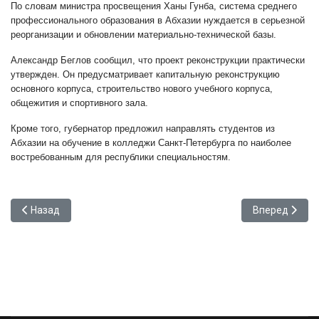
По словам министра просвещения Ханы Гунба, система среднего
профессионального образования в Абхазии нуждается в серьезной
реорганизации и обновлении материально-технической базы.
Александр Беглов сообщил, что проект реконструкции практически
утвержден. Он предусматривает капитальную реконструкцию
основного корпуса, строительство нового учебного корпуса,
общежития и спортивного зала.
Кроме того, губернатор предложил направлять студентов из
Абхазии на обучение в колледжи Санкт-Петербурга по наиболее
востребованным для республики специальностям.
Предыдущий: Губернатор Санкт-Петербурга подарил Сухумско
Следующий: В
Назад
Вперед