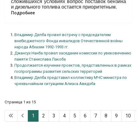
сложившихся условиях вопрос поставок бензина
и дизельного топлива остается приоритетным.
Подробнее
Владимир Делба провел встречу с председателем
внебюджетного Фонда инвалидов Отечественной войны
народа Абхазии 1992-1993 гг.
Джансух Нанба провел заседание комиссии по увековечению
памяти Станислава Лакоба
Продолжается изучение проектов, представленных в рамках
госпрограммы развития сельских территорий
Владимир Делба представил коллективу МЧС министра по
чрезвычайным ситуациям Алиаса Авидзба
Страница 1 из 15
1
2
3
4
5
6
7
8
9
10